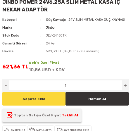
JINBO POWER 24V6.25A SLİM METAL KASA İÇ
D
KONTROL ÜNİTESİ
A GÜÇ KAYNAĞI
5 mm FLUX LED
CXM-27(65W-110W)
MEKAN ADAPTÖR
Kategori
Güç Kaynağı
,
24V SLIM METAL KASA GÜÇ KAYNAĞI
ED
LED MODÜL LED
ÜNİTESİ
F GÜÇ KAYNAĞI
CXM-32(140W-200W)
Marka
Jinbo
 LED
ED MODÜL LED
L KASA GÜÇ KAYNAĞI
Stok Kodu
JLV-24150TK
Garanti Süresi
24 Ay
 LED
M METAL KASA GÜÇ KAYNAĞI
Havale
590,30 TL (%5,00 havale indirimi)
Web’e Özel Fiyat
621,36 TL
10,86 USD + KDV
Sepete Ekle
Hemen Al
Toptan Satışa Özel Fiyat
Teklifi Al
Tavsiye Et
Fiyat Alarmı