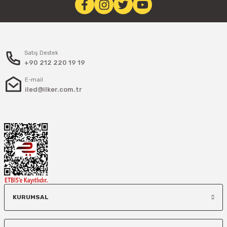
Satış Destek
+90 212 220 19 19
E-mail
iled@ilker.com.tr
KURUMSAL