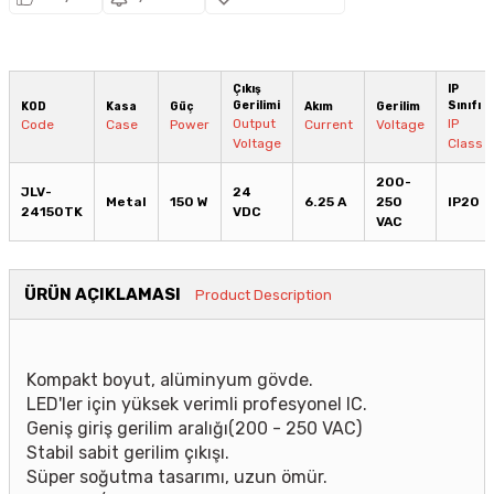
Çıkış
IP
Gerilimi
Sınıfı
KOD
Kasa
Güç
Akım
Gerilim
Output
IP
Code
Case
Power
Current
Voltage
Voltage
Class
200-
JLV-
24
Metal
150 W
6.25 A
250
IP20
24150TK
VDC
VAC
ÜRÜN AÇIKLAMASI
Product Description
Kompakt boyut, alüminyum gövde.
LED'ler için yüksek verimli profesyonel IC.
Geniş giriş gerilim aralığı(200 - 250 VAC)
Stabil sabit gerilim çıkışı.
Süper soğutma tasarımı, uzun ömür.