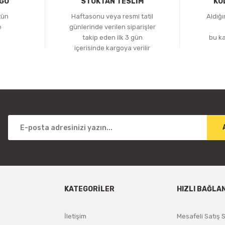
RGO
STOKTAN TESLİM
KO
tün
Haftasonu veya resmi tatil
Aldığ
e
günlerinde verilen siparişler
z
takip eden ilk 3 gün
bu k
içerisinde kargoya verilir
KATEGORİLER
HIZLI BAĞLA
İletişim
Mesafeli Satış 