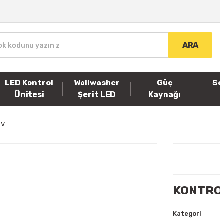
ARA
LED Kontrol
Wallwasher
Güç
S
Ünitesi
Şerit LED
Kaynağı
2V
KONTRO
Kategori