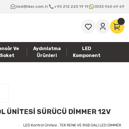
iled@ilker.com.tr
+90 212 220 19 19
0533 960 69 69
ensör Ve
Aydınlatma
LED
Soket
Ürünleri
Komponent
L ÜNİTESİ SÜRÜCÜ DİMMER 12V
LED Kontrol Ünitesi
,
TEK RENK VE RGB DALI LED DIMMER