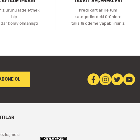
LAY İADE İMKANI
TAKSİT SEÇENEKLERİ
ınız ürünü iade etmek
Kredi kartları ile tüm
hiç
kategorilerdeki ürünlere
adar kolay olmamıştı
taksitli ödeme yapabilirsiniz
ABONE OL
NTILAR
Sözleşmesi