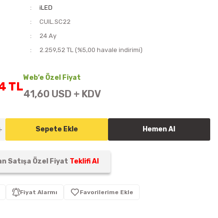
iLED
CUIL.SC22
i
24 Ay
2.259,52 TL (%5,00 havale indirimi)
Web’e Özel Fiyat
4 TL
41,60 USD + KDV
Sepete Ekle
Hemen Al
n Satışa Özel Fiyat
Teklifi Al
Fiyat Alarmı