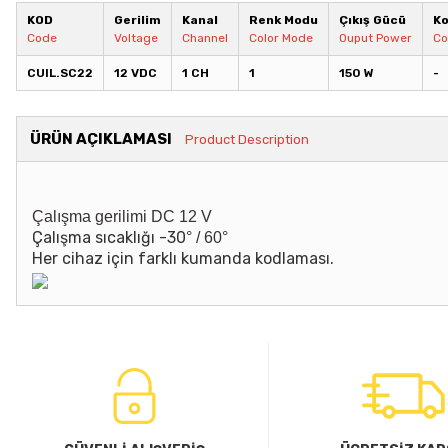
KOD
Gerilim
Kanal
Renk Modu
Çıkış Gücü
Ko
Code
Voltage
Channel
Color Mode
Ouput Power
Co
CUIL.SC22
12 VDC
1 CH
1
150 W
-
ÜRÜN AÇIKLAMASI
Product Description
Çalışma gerilimi DC 12 V
Çalışma sıcaklığı -30
° / 60
°
Her cihaz için farklı kumanda kodlaması.