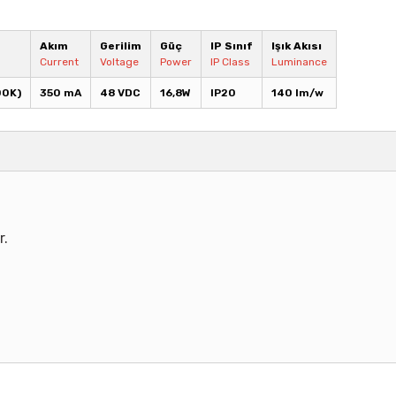
Akım
Gerilim
Güç
IP Sınıf
Işık Akısı
Current
Voltage
Power
IP Class
Luminance
00K)
350 mA
48 VDC
16,8W
IP20
140 lm/w
r.