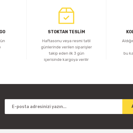
RGO
STOKTAN TESLİM
KO
tün
Haftasonu veya resmi tatil
Aldığ
e
günlerinde verilen siparişler
z
takip eden ilk 3 gün
bu k
içerisinde kargoya verilir