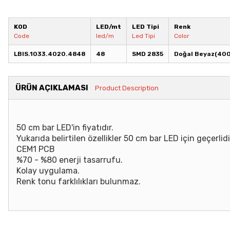
KOD
LED/mt
LED Tipi
Renk
Code
led/m
Led Tipi
Color
LBIS.1033.4020.4848
48
SMD 2835
Doğal Beyaz(40
ÜRÜN AÇIKLAMASI
Product Description
50 cm bar LED'in fiyatıdır.
Yukarıda belirtilen özellikler 50 cm bar LED için geçerlidi
CEM1 PCB
%70 - %80 enerji tasarrufu.
Kolay uygulama.
Renk tonu farklılıkları bulunmaz.