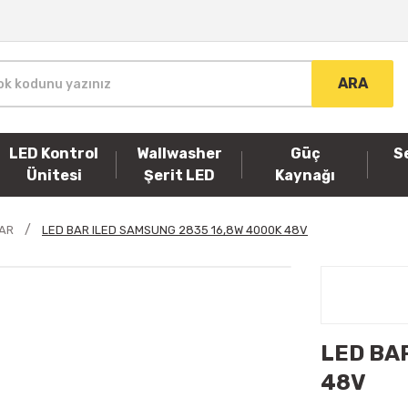
ARA
LED Kontrol
Wallwasher
Güç
S
Ünitesi
Şerit LED
Kaynağı
BAR
LED BAR ILED SAMSUNG 2835 16,8W 4000K 48V
LED BA
48V