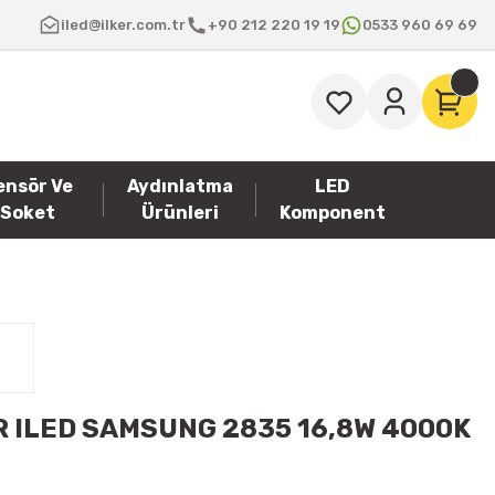
iled@ilker.com.tr
+90 212 220 19 19
0533 960 69 69
ensör Ve
Aydınlatma
LED
Soket
Ürünleri
Komponent
R ILED SAMSUNG 2835 16,8W 4000K