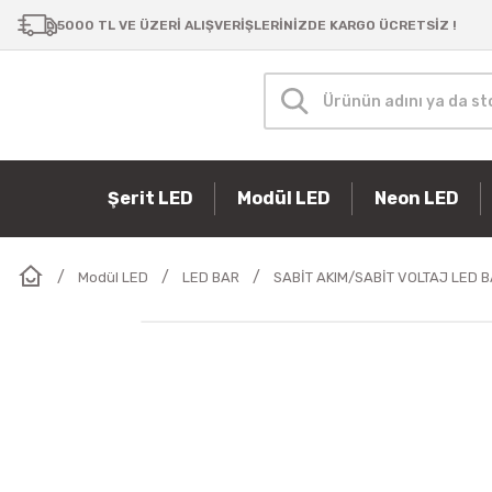
5000 TL VE ÜZERİ ALIŞVERİŞLERİNİZDE KARGO ÜCRETSİZ !
Şerit LED
Modül LED
Neon LED
Modül LED
LED BAR
SABİT AKIM/SABİT VOLTAJ LED 