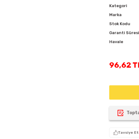
Kategori
Marka
Stok Kodu
Garanti Süres
Havale
96,62 T
Topta
Tavsiye Et