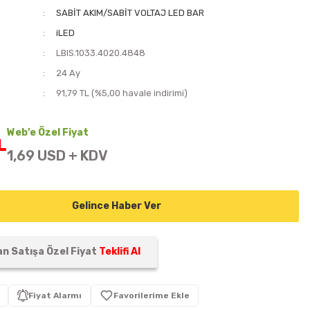
SABİT AKIM/SABİT VOLTAJ LED BAR
iLED
LBIS.1033.4020.4848
i
24 Ay
91,79 TL (%5,00 havale indirimi)
Web’e Özel Fiyat
L
1,69 USD + KDV
Gelince Haber Ver
n Satışa Özel Fiyat
Teklifi Al
Fiyat Alarmı