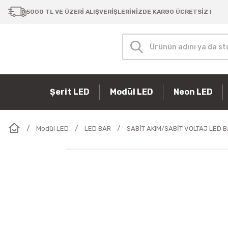
5000 TL VE ÜZERİ ALIŞVERİŞLERİNİZDE KARGO ÜCRETSİZ !
Şerit LED
Modül LED
Neon LED
Modül LED
LED BAR
SABİT AKIM/SABİT VOLTAJ LED 