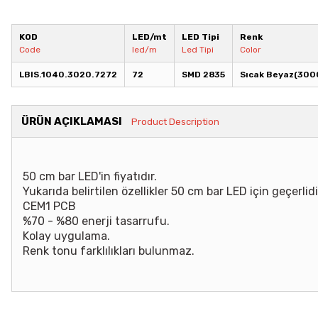
KOD
LED/mt
LED Tipi
Renk
Code
led/m
Led Tipi
Color
LBIS.1040.3020.7272
72
SMD 2835
Sıcak Beyaz(300
ÜRÜN AÇIKLAMASI
Product Description
50 cm bar LED'in fiyatıdır.
Yukarıda belirtilen özellikler 50 cm bar LED için geçerlidi
CEM1 PCB
%70 - %80 enerji tasarrufu.
Kolay uygulama.
Renk tonu farklılıkları bulunmaz.