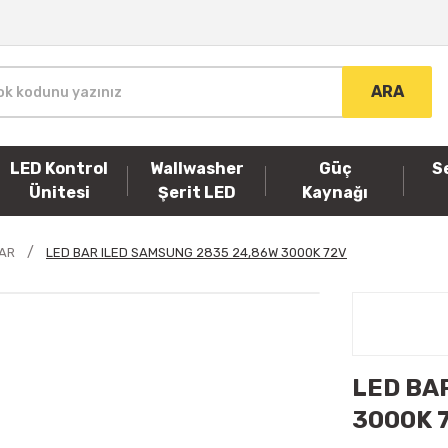
ARA
LED Kontrol
Wallwasher
Güç
S
Ünitesi
Şerit LED
Kaynağı
BAR
LED BAR ILED SAMSUNG 2835 24,86W 3000K 72V
LED BA
3000K 