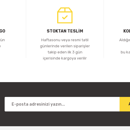
RGO
STOKTAN TESLİM
KO
tün
Haftasonu veya resmi tatil
Aldığ
e
günlerinde verilen siparişler
z
takip eden ilk 3 gün
bu k
içerisinde kargoya verilir