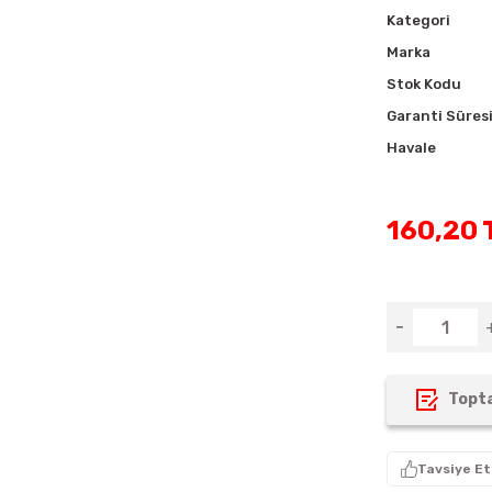
Kategori
Marka
Stok Kodu
Garanti Süres
Havale
160,20 
Topta
Tavsiye Et