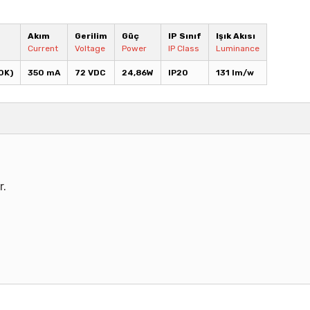
Akım
Gerilim
Güç
IP Sınıf
Işık Akısı
Current
Voltage
Power
IP Class
Luminance
0K)
350 mA
72 VDC
24,86W
IP20
131 lm/w
r.