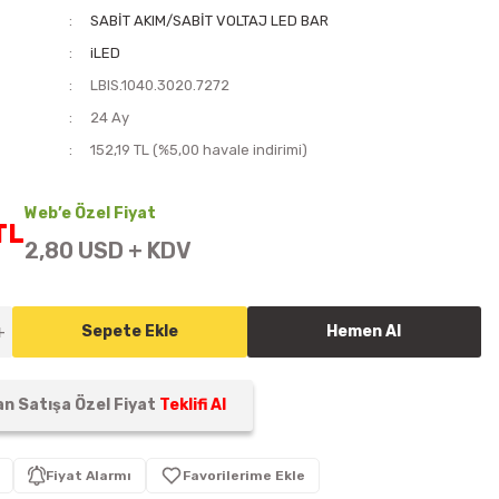
SABİT AKIM/SABİT VOLTAJ LED BAR
iLED
LBIS.1040.3020.7272
i
24 Ay
152,19 TL (%5,00 havale indirimi)
Web’e Özel Fiyat
TL
2,80 USD + KDV
Sepete Ekle
Hemen Al
n Satışa Özel Fiyat
Teklifi Al
Fiyat Alarmı