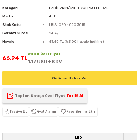
D
KONTROL ÜNİTESİ
A GÜÇ KAYNAĞI
5 mm FLUX LED
CXM-27(65W-110W)
Kategori
SABİT AKIM/SABİT VOLTAJ LED BAR
Marka
iLED
ED
LED MODÜL LED
ÜNİTESİ
F GÜÇ KAYNAĞI
CXM-32(140W-200W)
Stok Kodu
LBIS.1020.4020.3015
Garanti Süresi
24 Ay
 LED
ED MODÜL LED
L KASA GÜÇ KAYNAĞI
Havale
63,60 TL (%5,00 havale indirimi)
 LED
M METAL KASA GÜÇ KAYNAĞI
Web’e Özel Fiyat
66,94 TL
1,17 USD + KDV
Gelince Haber Ver
Toptan Satışa Özel Fiyat
Teklifi Al
Tavsiye Et
Fiyat Alarmı
LED