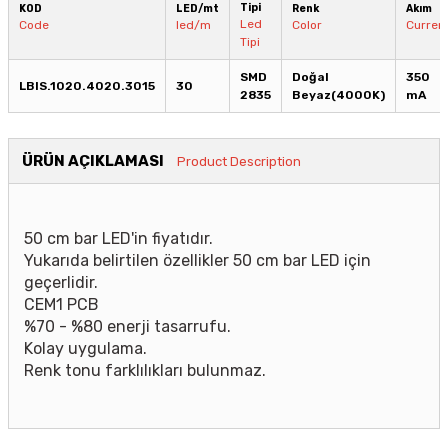
Tipi
KOD
LED/mt
Renk
Akım
Led
Code
led/m
Color
Curren
Tipi
SMD
Doğal
350
LBIS.1020.4020.3015
30
2835
Beyaz(4000K)
mA
ÜRÜN AÇIKLAMASI
Product Description
50 cm bar LED'in fiyatıdır.
Yukarıda belirtilen özellikler 50 cm bar LED için
geçerlidir.
CEM1 PCB
%70 - %80 enerji tasarrufu.
Kolay uygulama.
Renk tonu farklılıkları bulunmaz.