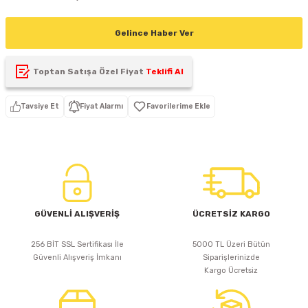
D
KONTROL ÜNİTESİ
A GÜÇ KAYNAĞI
5 mm FLUX LED
CXM-27(65W-110W)
Gelince Haber Ver
ED
LED MODÜL LED
ÜNİTESİ
F GÜÇ KAYNAĞI
CXM-32(140W-200W)
Toptan Satışa Özel Fiyat
Teklifi Al
 LED
ED MODÜL LED
L KASA GÜÇ KAYNAĞI
Tavsiye Et
Fiyat Alarmı
 LED
M METAL KASA GÜÇ KAYNAĞI
GÜVENLİ ALIŞVERİŞ
ÜCRETSİZ KARGO
256 BİT SSL Sertifikası İle
5000 TL Üzeri Bütün
Güvenli Alışveriş İmkanı
Siparişlerinizde
Kargo Ücretsiz