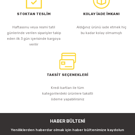
STOKTAN TESLİM
KOLAY İADE İMKANI
Haftasonu veya resmi tatil
Aldığınız ürünü iade etmek hiç
günlerinde verilen siparişler takip
bu kadar kolay olmamıştı
eden ilk 3 gün içerisinde kargoya
verilir
TAKSİT SEÇENEKLERİ
Kredi kartları ile tüm
kategorilerdeki ürünlere taksitli
ödeme yapabilirsiniz
HABER BÜLTENİ
Yeniliklerden haberdar olmak için haber bültenimize kaydolun