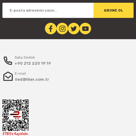
ABONE OL
Satış Destek
+90 212 220 19 19
E-mail
iled@ilker.com.tr