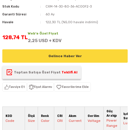
D
KONTROL ÜNİTESİ
A GÜÇ KAYNAĞI
Stok Kodu
CXM-14-30-80-36-AC00F2-3
5 mm FLUX LED
CXM-27(65W-110W)
Garanti Süresi
60 Ay
ED
LED MODÜL LED
ÜNİTESİ
F GÜÇ KAYNAĞI
CXM-32(140W-200W)
Havale
122,30 TL (%5,00 havale indirimi)
Web’e Özel Fiyat
 LED
ED MODÜL LED
L KASA GÜÇ KAYNAĞI
128,74 TL
2,25 USD + KDV
 LED
M METAL KASA GÜÇ KAYNAĞI
Gelince Haber Ver
Toptan Satışa Özel Fiyat
Teklifi Al
Tavsiye Et
Fiyat Alarmı
Güç
Işık 
Aralığı
KOD
Ölçü
Renk
CRI
Akım
Gerilim
Sını
Power
Code
Size
Color
CRI
Current
Voltage
Lum
Range