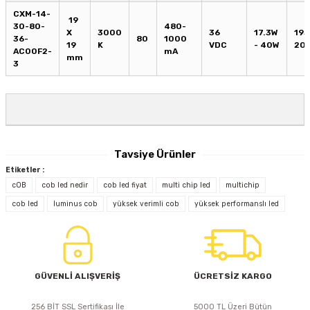
CXM-14-
19
30-80-
480-
X
3000
36
17.3W
193
36-
80
1000
19
K
VDC
- 40W
203
AC00F2-
mA
mm
3
Tavsiye Ürünler
Etiketler :
cOB
cob led nedir
cob led fiyat
multi chip led
multichip
LUMINUS CXM-27 (65-110W) 5000K 80CRI COB LED
cob led
luminus cob
yüksek verimli cob
yüksek performanslı led
690,60 TL
GÜVENLİ ALIŞVERİŞ
ÜCRETSİZ KARGO
256 BİT SSL Sertifikası İle
5000 TL Üzeri Bütün