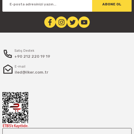
ABONE OL
Satış Destek
+90 212 220 19 19
E-mail
iled@ilker.com.tr