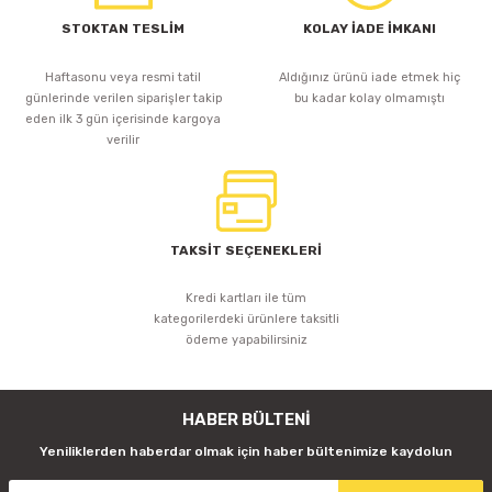
STOKTAN TESLİM
KOLAY İADE İMKANI
Haftasonu veya resmi tatil
Aldığınız ürünü iade etmek hiç
günlerinde verilen siparişler takip
bu kadar kolay olmamıştı
eden ilk 3 gün içerisinde kargoya
verilir
TAKSİT SEÇENEKLERİ
Kredi kartları ile tüm
kategorilerdeki ürünlere taksitli
ödeme yapabilirsiniz
HABER BÜLTENİ
Yeniliklerden haberdar olmak için haber bültenimize kaydolun