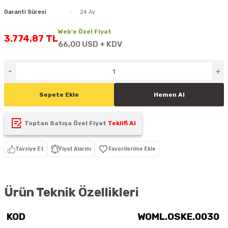
D
KONTROL ÜNİTESİ
A GÜÇ KAYNAĞI
5 mm FLUX LED
CXM-27(65W-110W)
Garanti Süresi
24 Ay
Web’e Özel Fiyat
ED
LED MODÜL LED
ÜNİTESİ
F GÜÇ KAYNAĞI
3.774,87 TL
CXM-32(140W-200W)
66,00 USD + KDV
 LED
ED MODÜL LED
L KASA GÜÇ KAYNAĞI
 LED
M METAL KASA GÜÇ KAYNAĞI
Sepete Ekle
Hemen Al
Toptan Satışa Özel Fiyat
Teklifi Al
Tavsiye Et
Fiyat Alarmı
Ürün Teknik Özellikleri
KOD
WOML.OSKE.0030