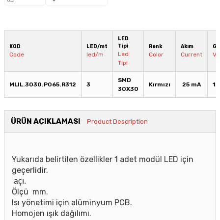
LED
Tipi
KOD
LED/mt
Renk
Akım
Ge
Led
Code
led/m
Color
Current
Vo
Tipi
SMD
MLIL.3030.P065.R312
3
Kırmızı
25 mA
12
30X30
ÜRÜN AÇIKLAMASI
Product Description
Yukarıda belirtilen özellikler 1 adet modül LED için
geçerlidir.
açı.
Ölçü mm.
Isı yönetimi için alüminyum PCB.
Homojen ışık dağılımı.