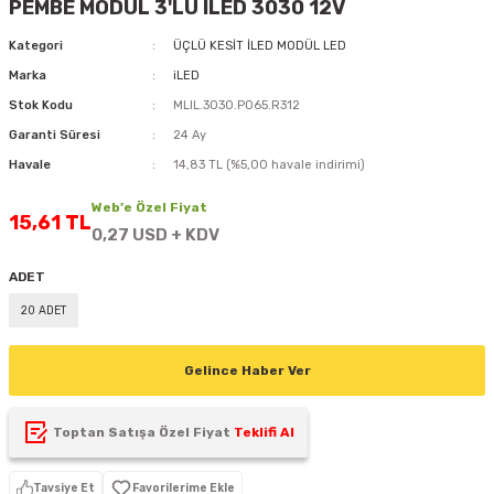
PEMBE MODÜL 3'LÜ ILED 3030 12V
D
KONTROL ÜNİTESİ
A GÜÇ KAYNAĞI
5 mm FLUX LED
CXM-27(65W-110W)
Kategori
ÜÇLÜ KESİT İLED MODÜL LED
Marka
iLED
ED
LED MODÜL LED
ÜNİTESİ
F GÜÇ KAYNAĞI
CXM-32(140W-200W)
Stok Kodu
MLIL.3030.P065.R312
 LED
ED MODÜL LED
L KASA GÜÇ KAYNAĞI
Garanti Süresi
24 Ay
Havale
14,83 TL (%5,00 havale indirimi)
 LED
M METAL KASA GÜÇ KAYNAĞI
Web’e Özel Fiyat
15,61 TL
0,27 USD + KDV
ADET
20 ADET
Gelince Haber Ver
Toptan Satışa Özel Fiyat
Teklifi Al
Tavsiye Et