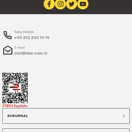
Satış Destek
+90 212 220 19 19
E-mail
iled@ilker.com.tr
KURUMSAL