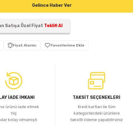
Gelince Haber Ver
n Satışa Özel Fiyat
Teklifi Al
Fiyat Alarmı
LAY İADE İMKANI
TAKSİT SEÇENEKLERİ
ınız ürünü iade etmek
Kredi kartları ile tüm
hiç
kategorilerdeki ürünlere
adar kolay olmamıştı
taksitli ödeme yapabilirsiniz