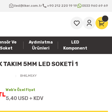
iled@ilker.com.tr
+90 212 220 19 19
0533 960 69 69
ensör Ve
Aydınlatma
LED
Soket
Ürünleri
Komponent
 TAKIM 5MM LED SOKETİ 1
BHKLMSXY
Web’e Özel Fiyat
TL
5,40 USD + KDV