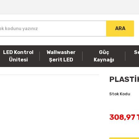
ARA
LED Kontrol
Wallwasher
Güç
S
Ünitesi
Şerit LED
Kaynağı
PLASTİK
Stok Kodu
308,97 