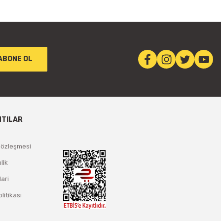
ABONE OL
NTILAR
Sözleşmesi
lik
lari
olitikası