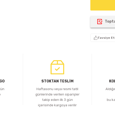
Topta
Tavsiye Et
RGO
STOKTAN TESLİM
KO
tün
Haftasonu veya resmi tatil
Aldığ
e
günlerinde verilen siparişler
z
takip eden ilk 3 gün
bu k
içerisinde kargoya verilir