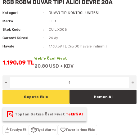
RGB RGBW DUVAR TİPİ ALICI DEVRE 20A
D
KONTROL ÜNİTESİ
A GÜÇ KAYNAĞI
5 mm FLUX LED
CXM-27(65W-110W)
Kategori
DUVAR TİPİ KONTROL ÜNİTESİ
Marka
iLED
ED
LED MODÜL LED
ÜNİTESİ
F GÜÇ KAYNAĞI
CXM-32(140W-200W)
Stok Kodu
CUIL.X008
 LED
ED MODÜL LED
L KASA GÜÇ KAYNAĞI
Garanti Süresi
24 Ay
Havale
1.130,59 TL (%5,00 havale indirimi)
 LED
M METAL KASA GÜÇ KAYNAĞI
Web’e Özel Fiyat
1.190,09 TL
20,80 USD + KDV
Sepete Ekle
Hemen Al
Toptan Satışa Özel Fiyat
Teklifi Al
Tavsiye Et
Fiyat Alarmı