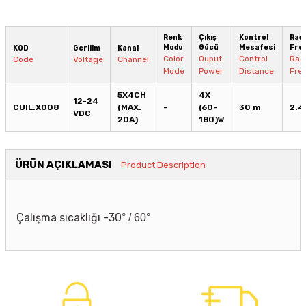
Renk
Çıkış
Kontrol
Rad
Modu
Gücü
Mesafesi
Fre
KOD
Gerilim
Kanal
Color
Ouput
Control
Rad
Code
Voltage
Channel
Mode
Power
Distance
Fre
5X4CH
4X
12-24
CUIL.X008
(MAX.
-
(60-
30 m
2.4
VDC
20A)
180)W
ÜRÜN AÇIKLAMASI
Product Description
Çalışma sıcaklığı -30
° / 60
°