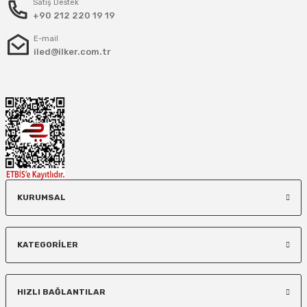
Satış Destek
+90 212 220 19 19
E-mail
iled@ilker.com.tr
KURUMSAL
KATEGORİLER
HIZLI BAĞLANTILAR