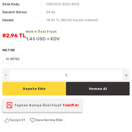
Stok Kodu
FSIS.1012.3020.6012
D
KONTROL ÜNİTESİ
A GÜÇ KAYNAĞI
5 mm FLUX LED
CXM-27(65W-110W)
Garanti Süresi
24 Ay
Havale
78,81 TL (%5,00 havale indirimi)
ED
LED MODÜL LED
ÜNİTESİ
F GÜÇ KAYNAĞI
CXM-32(140W-200W)
Web’e Özel Fiyat
82,96 TL
 LED
ED MODÜL LED
L KASA GÜÇ KAYNAĞI
1,45 USD + KDV
 LED
M METAL KASA GÜÇ KAYNAĞI
METRE
10 METRE
Sepete Ekle
Hemen Al
Toptan Satışa Özel Fiyat
Teklifi Al
Tavsiye Et