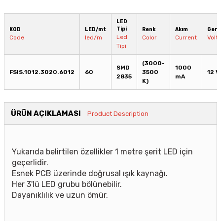
LED
Tipi
KOD
LED/mt
Renk
Akım
Geri
Led
Code
led/m
Color
Current
Volt
Tipi
(3000-
SMD
1000
FSIS.1012.3020.6012
60
3500
12 
2835
mA
K)
ÜRÜN AÇIKLAMASI
Product Description
Yukarıda belirtilen özellikler 1 metre şerit LED için
geçerlidir.
Esnek PCB üzerinde doğrusal ışık kaynağı.
Her 3'lü LED grubu bölünebilir.
Dayanıklılık ve uzun ömür.