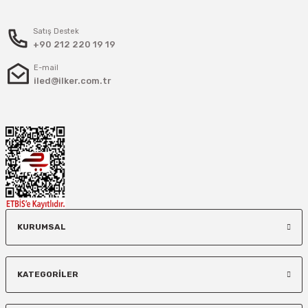
Satış Destek
+90 212 220 19 19
E-mail
iled@ilker.com.tr
KURUMSAL
KATEGORİLER