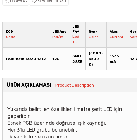
Tavsiye Et
LED
Tipi
KOD
LED/mt
Renk
Akım
Geril
Led
Code
led/m
Color
Current
Volta
Tipi
(3000-
SMD
1333
FSIS.1016.3020.1212
120
3500
12 V
2835
mA
K)
ÜRÜN AÇIKLAMASI
Product Description
Yukarıda belirtilen özellikler 1 metre şerit LED için
geçerlidir.
Esnek PCB üzerinde doğrusal ışık kaynağı.
Her 3'lü LED grubu bölünebilir.
Dayanıklılık ve uzun ömür.