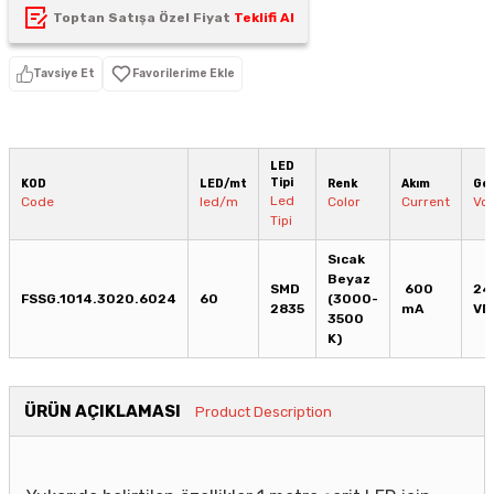
Toptan Satışa Özel Fiyat
Teklifi Al
Tavsiye Et
LED
Tipi
KOD
LED/mt
Renk
Akım
Ger
Led
Code
led/m
Color
Current
Vol
Tipi
Sıcak
Beyaz
SMD
600
24
FSSG.1014.3020.6024
60
(3000-
2835
mA
VD
3500
K)
ÜRÜN AÇIKLAMASI
Product Description