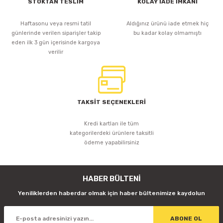
STOKTAN TESLİM
KOLAY İADE İMKANI
Haftasonu veya resmi tatil
Aldığınız ürünü iade etmek hiç
günlerinde verilen siparişler takip
bu kadar kolay olmamıştı
eden ilk 3 gün içerisinde kargoya
verilir
TAKSİT SEÇENEKLERİ
Kredi kartları ile tüm
kategorilerdeki ürünlere taksitli
ödeme yapabilirsiniz
HABER BÜLTENİ
Yeniliklerden haberdar olmak için haber bültenimize kaydolun
ABONE OL