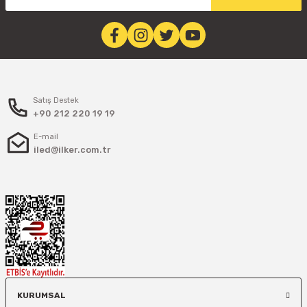
Satış Destek
+90 212 220 19 19
E-mail
iled@ilker.com.tr
KURUMSAL