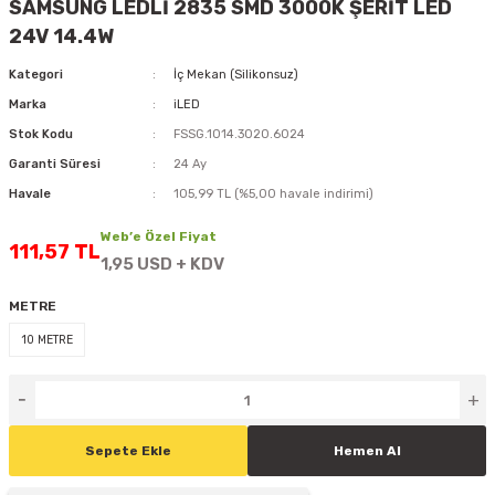
SAMSUNG LEDLİ 2835 SMD 3000K ŞERİT LED
D
KONTROL ÜNİTESİ
A GÜÇ KAYNAĞI
5 mm FLUX LED
CXM-27(65W-110W)
24V 14.4W
Kategori
İç Mekan (Silikonsuz)
ED
LED MODÜL LED
ÜNİTESİ
F GÜÇ KAYNAĞI
CXM-32(140W-200W)
Marka
iLED
 LED
ED MODÜL LED
L KASA GÜÇ KAYNAĞI
Stok Kodu
FSSG.1014.3020.6024
Garanti Süresi
24 Ay
 LED
M METAL KASA GÜÇ KAYNAĞI
Havale
105,99 TL (%5,00 havale indirimi)
Web’e Özel Fiyat
111,57 TL
1,95 USD + KDV
METRE
10 METRE
Sepete Ekle
Hemen Al