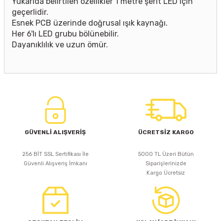
Yukarıda belirtilen özellikler 1 metre şerit LED için
geçerlidir.
Esnek PCB üzerinde doğrusal ışık kaynağı.
Her 6'lı LED grubu bölünebilir.
Dayanıklılık ve uzun ömür.
GÜVENLİ ALIŞVERİŞ
ÜCRETSİZ KARGO
256 BİT SSL Sertifikası İle
5000 TL Üzeri Bütün
Güvenli Alışveriş İmkanı
Siparişlerinizde
Kargo Ücretsiz