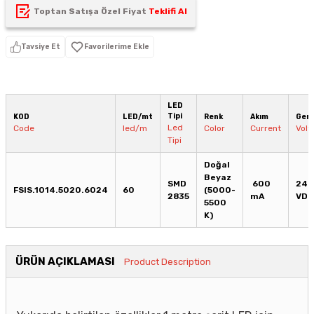
Toptan Satışa Özel Fiyat
Teklifi Al
Tavsiye Et
LED
Tipi
KOD
LED/mt
Renk
Akım
Geri
Led
Code
led/m
Color
Current
Volt
Tipi
Doğal
Beyaz
SMD
600
24
FSIS.1014.5020.6024
60
(5000-
2835
mA
VDC
5500
K)
ÜRÜN AÇIKLAMASI
Product Description