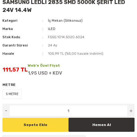
SAMSUNG LEDLİ 2835 SMD 5000K ŞERİT LED
D
KONTROL ÜNİTESİ
A GÜÇ KAYNAĞI
5 mm FLUX LED
CXM-27(65W-110W)
24V 14.4W
Kategori
İç Mekan (Silikonsuz)
ED
LED MODÜL LED
ÜNİTESİ
F GÜÇ KAYNAĞI
CXM-32(140W-200W)
Marka
iLED
 LED
ED MODÜL LED
L KASA GÜÇ KAYNAĞI
Stok Kodu
FSSG.1014.5020.6024
Garanti Süresi
24 Ay
 LED
M METAL KASA GÜÇ KAYNAĞI
Havale
105,99 TL (%5,00 havale indirimi)
Web’e Özel Fiyat
111,57 TL
1,95 USD + KDV
METRE
5 METRE
Sepete Ekle
Hemen Al