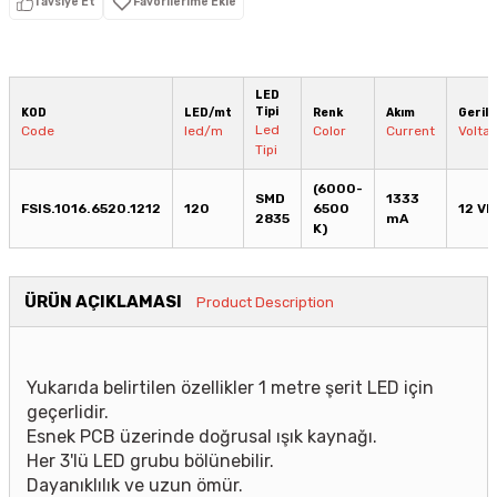
Tavsiye Et
LED
Tipi
KOD
LED/mt
Renk
Akım
Gerili
Led
Code
led/m
Color
Current
Volta
Tipi
(6000-
SMD
1333
FSIS.1016.6520.1212
120
6500
12 V
2835
mA
K)
ÜRÜN AÇIKLAMASI
Product Description
Yukarıda belirtilen özellikler 1 metre şerit LED için
geçerlidir.
Esnek PCB üzerinde doğrusal ışık kaynağı.
Her 3'lü LED grubu bölünebilir.
Dayanıklılık ve uzun ömür.