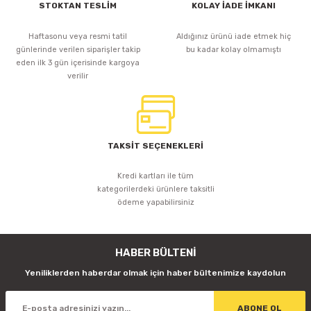
STOKTAN TESLİM
KOLAY İADE İMKANI
Haftasonu veya resmi tatil
Aldığınız ürünü iade etmek hiç
günlerinde verilen siparişler takip
bu kadar kolay olmamıştı
eden ilk 3 gün içerisinde kargoya
verilir
TAKSİT SEÇENEKLERİ
Kredi kartları ile tüm
kategorilerdeki ürünlere taksitli
ödeme yapabilirsiniz
HABER BÜLTENİ
Yeniliklerden haberdar olmak için haber bültenimize kaydolun
ABONE OL