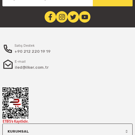
Satış Destek
+90 212 220 19 19
E-mail
iled@ilker.com.tr
KURUMSAL