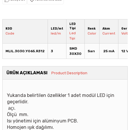
LED
Tipi
KOD
LED/mt
Renk
Akım
Geril
Led
Code
led/m
Color
Current
Volt
Tipi
SMD
MLIL.3030.Y065.R312
3
Sarı
25 mA
12 V
30X30
ÜRÜN AÇIKLAMASI
Product Description
Yukarıda belirtilen özellikler 1 adet modül LED için
geçerlidir.
açı.
Ölçü mm.
Isı yönetimi için alüminyum PCB.
Homojen ışık dağılımı.