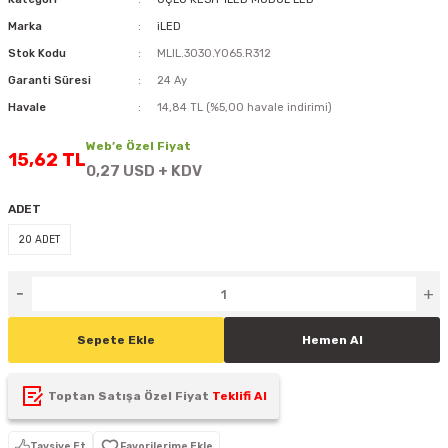
D
KONTROL ÜNİTESİ
A GÜÇ KAYNAĞI
5 mm FLUX LED
CXM-27(65W-110W)
Marka
iLED
Stok Kodu
MLIL.3030.Y065.R312
ED
LED MODÜL LED
ÜNİTESİ
F GÜÇ KAYNAĞI
CXM-32(140W-200W)
Garanti Süresi
24 Ay
Havale
14,84 TL (%5,00 havale indirimi)
 LED
ED MODÜL LED
L KASA GÜÇ KAYNAĞI
Web’e Özel Fiyat
15,62 TL
0,27 USD + KDV
 LED
M METAL KASA GÜÇ KAYNAĞI
ADET
20 ADET
Sepete Ekle
Hemen Al
Toptan Satışa Özel Fiyat
Teklifi Al
Tavsiye Et