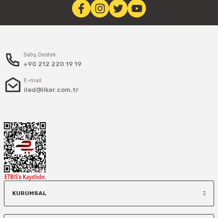
Satış Destek
+90 212 220 19 19
E-mail
iled@ilker.com.tr
KURUMSAL