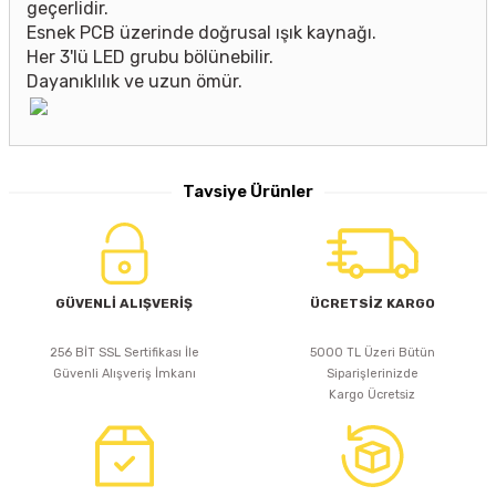
geçerlidir.
Esnek PCB üzerinde doğrusal ışık kaynağı.
Her 3'lü LED grubu bölünebilir.
Dayanıklılık ve uzun ömür.
Tavsiye Ürünler
iLED
30A IR Kumandalı LED Kontrol Ünitesi
GÜVENLİ ALIŞVERİŞ
ÜCRETSİZ KARGO
256 BİT SSL Sertifikası İle
5000 TL Üzeri Bütün
Güvenli Alışveriş İmkanı
Siparişlerinizde
892,57 TL
Kargo Ücretsiz
Sepete Ekle