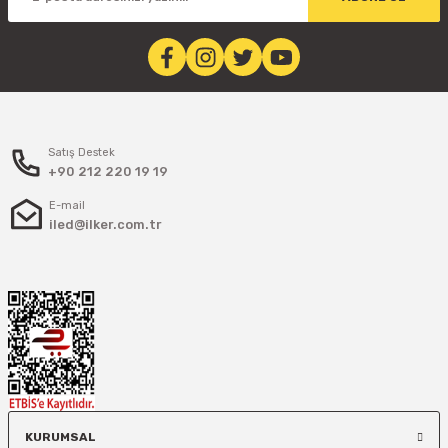
Sepete Ekle
Satış Destek
+90 212 220 19 19
E-mail
iled@ilker.com.tr
KURUMSAL