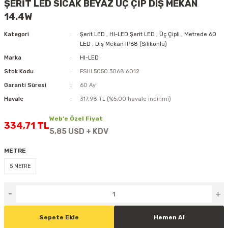
ŞERİT LED SICAK BEYAZ ÜÇ ÇİP DIŞ MEKAN
D
KONTROL ÜNİTESİ
A GÜÇ KAYNAĞI
5 mm FLUX LED
CXM-27(65W-110W)
14.4W
Kategori
Şerit LED
,
HI-LED Şerit LED
,
Üç Çipli
,
Metrede 60
ED
LED MODÜL LED
ÜNİTESİ
F GÜÇ KAYNAĞI
CXM-32(140W-200W)
LED
,
Dış Mekan IP68 (Silikonlu)
Marka
HI-LED
 LED
ED MODÜL LED
L KASA GÜÇ KAYNAĞI
Stok Kodu
FSHI.5050.3068.6012
Garanti Süresi
60 Ay
 LED
M METAL KASA GÜÇ KAYNAĞI
Havale
317,98 TL (%5,00 havale indirimi)
Web’e Özel Fiyat
334,71 TL
5,85 USD + KDV
METRE
5 METRE
Sepete Ekle
Hemen Al