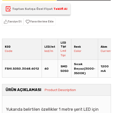
Toptan Satışa Özel Fiyat
Teklifi Al
Tavsiye Et
LED
Tipi
KOD
LED/mt
Renk
Akım
Led
Code
led/m
Color
Current
Tipi
Sıcak
SMD
1200
FSHI.5050.3068.6012
60
Beyaz(3000-
5050
mA
3500K)
ÜRÜN AÇIKLAMASI
Product Description
Yukarıda belirtilen özellikler 1 metre şerit LED için