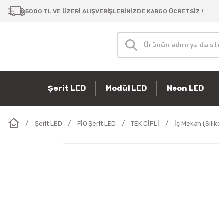
5000 TL VE ÜZERİ ALIŞVERİŞLERİNİZDE KARGO ÜCRETSİZ !
Şerit LED
Modül LED
Neon LED
Şerit LED
FİO Şerit LED
TEK ÇİPLİ
İç Mekan (Sili