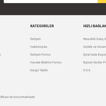
KATEGORİLER
HIZLI BAĞLA
İletişim
Mesafeli Satış 
Hakkımızda
Gizlilik ve Güven
m
İletişim Formu
İptal İade Koşul
Havale Bildirim Formu
Kişisel Veriler P
Kargo Takibi
S.S.S
tifikası ile korunmaktadır.