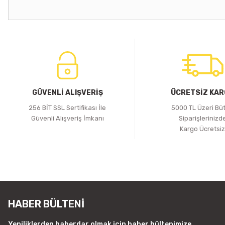
GÜVENLİ ALIŞVERİŞ
ÜCRETSİZ KA
256 BİT SSL Sertifikası İle
5000 TL Üzeri Bü
Güvenli Alışveriş İmkanı
Siparişlerinizd
Kargo Ücretsi
HABER BÜLTENİ
Yeniliklerden haberdar olmak için haber bültenimize