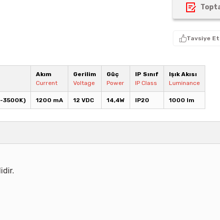
Topta
Tavsiye Et
Akım
Gerilim
Güç
IP Sınıf
Işık Akısı
Current
Voltage
Power
IP Class
Luminance
0-3500K)
1200 mA
12 VDC
14,4W
IP20
1000 lm
idir.