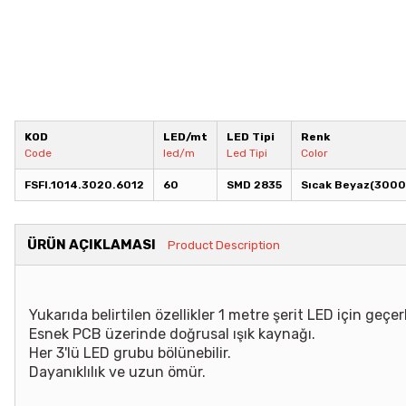
KOD
LED/mt
LED Tipi
Renk
Code
led/m
Led Tipi
Color
FSFI.1014.3020.6012
60
SMD 2835
Sıcak Beyaz(300
ÜRÜN AÇIKLAMASI
Product Description
Yukarıda belirtilen özellikler 1 metre şerit LED için geçerl
Esnek PCB üzerinde doğrusal ışık kaynağı.
Her 3'lü LED grubu bölünebilir.
Dayanıklılık ve uzun ömür.