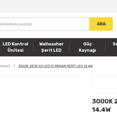
ARA
LED Kontrol
Wallwasher
Güç
S
Ünitesi
Şerit LED
Kaynağı
konsuz)
3000K 2835 60 LED İÇ MEKAN ŞERİT LED 14.4W
3000K 2
14.4W