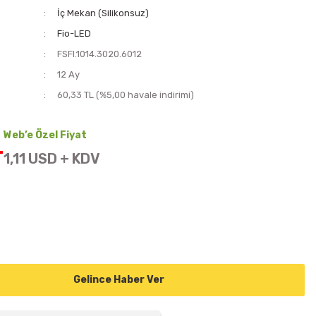
İç Mekan (Silikonsuz)
Fio-LED
FSFI.1014.3020.6012
i
12 Ay
60,33 TL (%5,00 havale indirimi)
Web’e Özel Fiyat
L
1,11 USD + KDV
Gelince Haber Ver