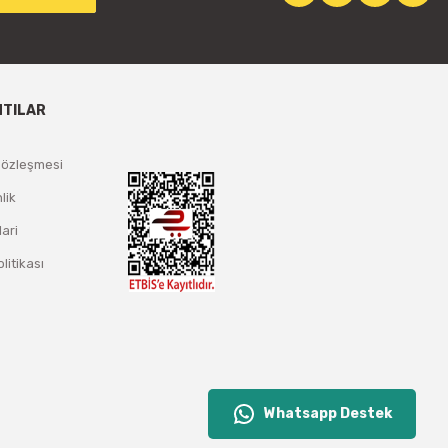
NTILAR
Sözleşmesi
lik
lari
olitikası
Whatsapp Destek