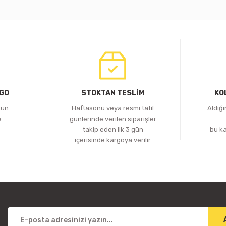
RGO
STOKTAN TESLİM
KO
tün
Haftasonu veya resmi tatil
Aldığ
e
günlerinde verilen siparişler
z
takip eden ilk 3 gün
bu k
içerisinde kargoya verilir