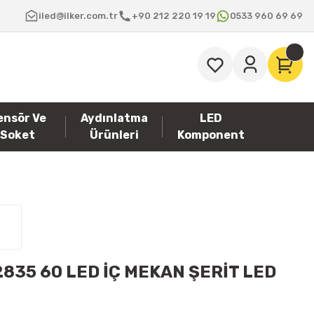
iled@ilker.com.tr
+90 212 220 19 19
0533 960 69 69
ensör Ve
Aydınlatma
LED
Soket
Ürünleri
Komponent
835 60 LED İÇ MEKAN ŞERİT LED