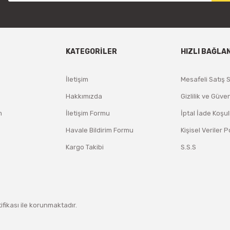
KATEGORİLER
HIZLI BAĞLA
İletişim
Mesafeli Satış 
Hakkımızda
Gizlilik ve Güven
m
İletişim Formu
İptal İade Koşul
Havale Bildirim Formu
Kişisel Veriler P
Kargo Takibi
S.S.S
tifikası ile korunmaktadır.