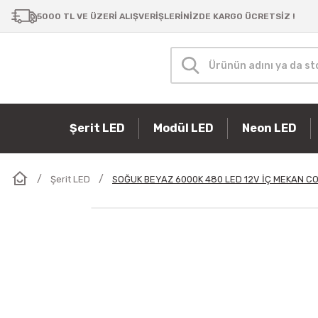
5000 TL VE ÜZERİ ALIŞVERİŞLERİNİZDE KARGO ÜCRETSİZ !
Şerit LED
Modül LED
Neon LED
Şerit LED
SOĞUK BEYAZ 6000K 480 LED 12V İÇ MEKAN CO