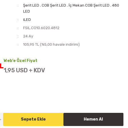
Şerit LED
,
COB Şerit LED
,
İç Mekan COB Şerit LED
,
480
LED
iLED
FSIL.CO10.6020.4812
i
24 Ay
105,95 TL (%5,00 havale indirimi)
Web’e Özel Fiyat
TL
1,95 USD + KDV
Sepete Ekle
Hemen Al