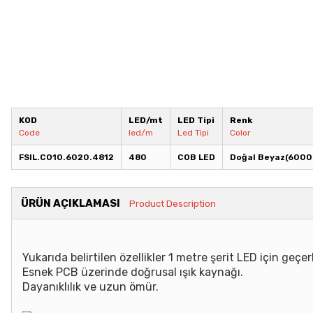
KOD
LED/mt
LED Tipi
Renk
Code
led/m
Led Tipi
Color
FSIL.CO10.6020.4812
480
COB LED
Doğal Beyaz(6000
ÜRÜN AÇIKLAMASI
Product Description
Yukarıda belirtilen özellikler 1 metre şerit LED için geçerl
Esnek PCB üzerinde doğrusal ışık kaynağı.
Dayanıklılık ve uzun ömür.