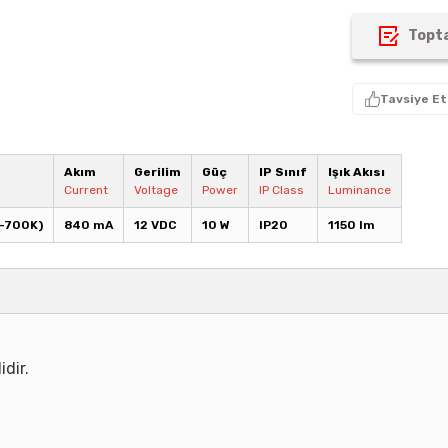
Topta
Tavsiye Et
Akım
Gerilim
Güç
IP Sınıf
Işık Akısı
Current
Voltage
Power
IP Class
Luminance
-700K)
840 mA
12 VDC
10 W
IP20
1150 lm
idir.