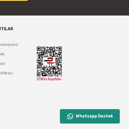
NTILAR
Sözleşmesi
lik
lari
olitikası
Whatsapp Destek