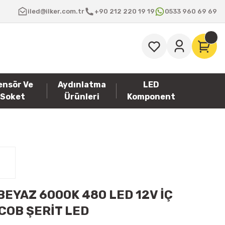
iled@ilker.com.tr
+90 212 220 19 19
0533 960 69 69
ensör Ve
Aydınlatma
LED
Soket
Ürünleri
Komponent
BEYAZ 6000K 480 LED 12V İÇ
COB ŞERİT LED