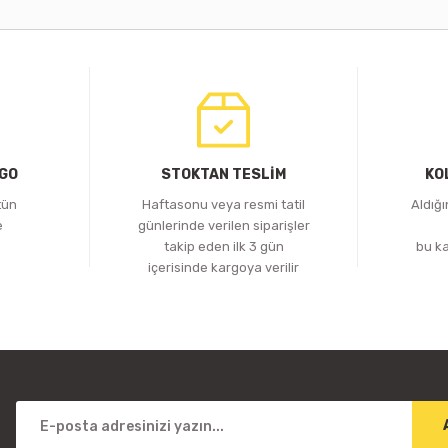
RGO
STOKTAN TESLİM
KO
tün
Haftasonu veya resmi tatil
Aldığ
e
günlerinde verilen siparişler
z
takip eden ilk 3 gün
bu k
içerisinde kargoya verilir