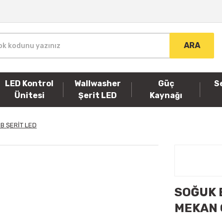
ARA
LED Kontrol
Wallwasher
Güç
S
Ünitesi
Şerit LED
Kaynağı
B ŞERİT LED
SOĞUK 
MEKAN 