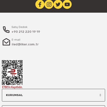
Satış Destek
+90 212 220 19 19
E-mail
iled@ilker.com.tr
KURUMSAL