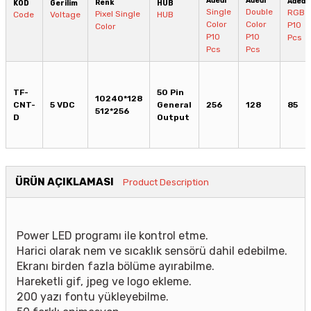
Adedi
Adedi
Adedi
Renk
KOD
Gerilim
HUB
Single
Double
RGB
Pixel Single
Code
Voltage
HUB
Color
Color
P10
Color
P10
P10
Pcs
Pcs
Pcs
TF-
50 Pin
10240*128
CNT-
5 VDC
General
256
128
85
512*256
D
Output
ÜRÜN AÇIKLAMASI
Product Description
Power LED programı ile kontrol etme.
Harici olarak nem ve sıcaklık sensörü dahil edebilme.
Ekranı birden fazla bölüme ayırabilme.
Hareketli gif, jpeg ve logo ekleme.
200 yazı fontu yükleyebilme.