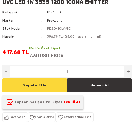
UVC LED 1W 3535 120D 100MA EMITTER
D
KONTROL ÜNİTESİ
A GÜÇ KAYNAĞI
5 mm FLUX LED
CXM-27(65W-110W)
Kategori
UVC LED
Marka
Pro-Light
ED
LED MODÜL LED
ÜNİTESİ
F GÜÇ KAYNAĞI
CXM-32(140W-200W)
Stok Kodu
PB2D-1CLA-TC
 LED
ED MODÜL LED
L KASA GÜÇ KAYNAĞI
Havale
396,79 TL (%5,00 havale indirimi)
Web’e Özel Fiyat
 LED
M METAL KASA GÜÇ KAYNAĞI
417,68 TL
7,30 USD + KDV
Sepete Ekle
Hemen Al
Toptan Satışa Özel Fiyat
Teklifi Al
Tavsiye Et
Fiyat Alarmı