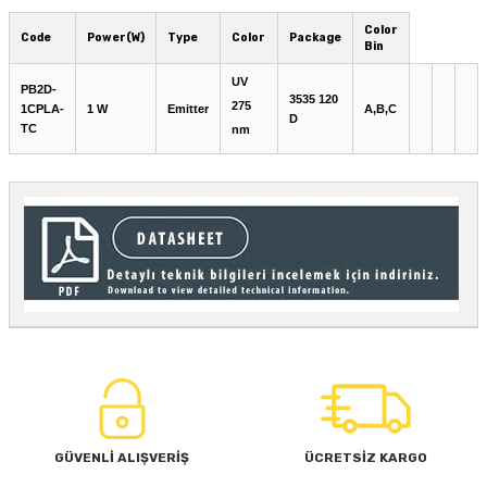
Color
Code
Power(W)
Type
Color
Package
Bin
UV
PB2D-
3535 120
275
1CPLA-
1 W
Emitter
A,B,C
D
TC
nm
GÜVENLİ ALIŞVERİŞ
ÜCRETSİZ KARGO