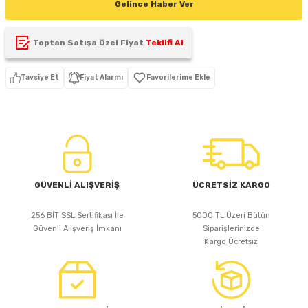
Gelince Haber Ver
D
KONTROL ÜNİTESİ
A GÜÇ KAYNAĞI
5 mm FLUX LED
CXM-27(65W-110W)
Toptan Satışa Özel Fiyat
Teklifi Al
ED
LED MODÜL LED
ÜNİTESİ
F GÜÇ KAYNAĞI
CXM-32(140W-200W)
Tavsiye Et
Fiyat Alarmı
 LED
ED MODÜL LED
L KASA GÜÇ KAYNAĞI
 LED
M METAL KASA GÜÇ KAYNAĞI
GÜVENLİ ALIŞVERİŞ
ÜCRETSİZ KARGO
256 BİT SSL Sertifikası İle
5000 TL Üzeri Bütün
Güvenli Alışveriş İmkanı
Siparişlerinizde
Kargo Ücretsiz