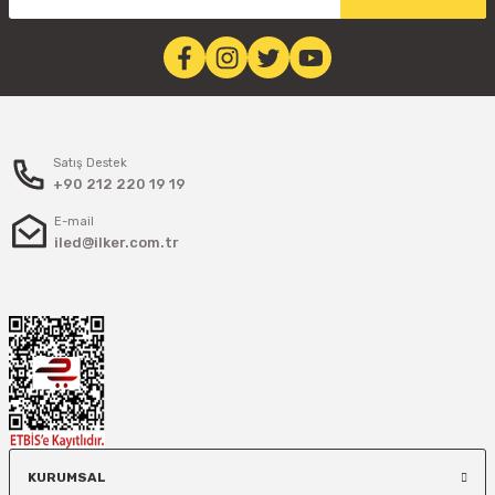
Satış Destek
+90 212 220 19 19
E-mail
iled@ilker.com.tr
KURUMSAL