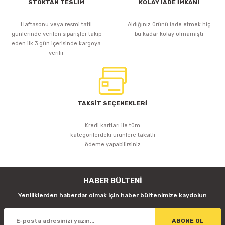
STOKTAN TESLİM
KOLAY İADE İMKANI
Haftasonu veya resmi tatil
Aldığınız ürünü iade etmek hiç
günlerinde verilen siparişler takip
bu kadar kolay olmamıştı
eden ilk 3 gün içerisinde kargoya
verilir
TAKSİT SEÇENEKLERİ
Kredi kartları ile tüm
kategorilerdeki ürünlere taksitli
ödeme yapabilirsiniz
HABER BÜLTENİ
Yeniliklerden haberdar olmak için haber bültenimize kaydolun
ABONE OL