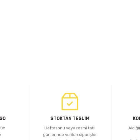
RGO
STOKTAN TESLİM
KO
tün
Haftasonu veya resmi tatil
Aldığ
e
günlerinde verilen siparişler