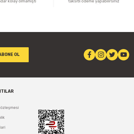
adar kolay olmamıştı
taksitli ödeme yapabilirsiniz
ABONE OL
NTILAR
Sözleşmesi
lik
lari