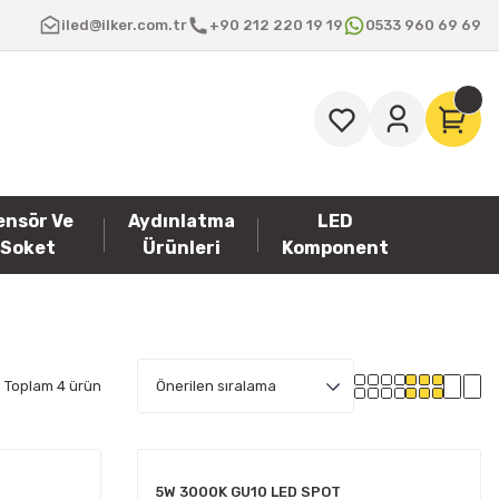
iled@ilker.com.tr
+90 212 220 19 19
0533 960 69 69
ensör Ve
Aydınlatma
LED
Soket
Ürünleri
Komponent
Toplam 4 ürün
5W 3000K GU10 LED SPOT