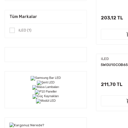
Tüm Markalar
203,12 TL
iLED (1)
iLED
5WGU10COB65:
211,70 TL