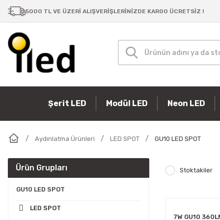
Samsung Bar LED
Şerit LED
Masa Lambaları
P10 Paneller
Güç Kaynakları
Modül LED
5000 TL VE ÜZERİ ALIŞVERİŞLERİNİZDE KARGO ÜCRETSİZ !
Şerit LED
Modül LED
Neon LED
Aydınlatma Ürünleri
LED SPOT
GU10 LED SPOT
Ürün Grupları
Stoktakiler
GU10 LED SPOT
LED SPOT
7W GU10 360L