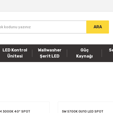
ARA
LED Kontrol
Wallwasher
Güç
S
Ünitesi
Şerit LED
Kaynağı
M 3000K 40° SPOT
5W 5700K GU10 LED SPOT