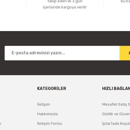
z
takip eden ilk 3 gün
bu k
içerisinde kargoya verilir
KATEGORİLER
HIZLI BAĞLA
İletişim
Mesafeli Satış 
Hakkımızda
Gizlilik ve Güven
m
İletişim Formu
İptal İade Koşul