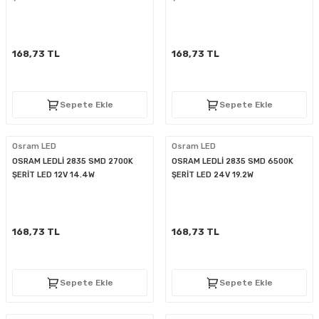
D
KONTROL ÜNİTESİ
A GÜÇ KAYNAĞI
5 mm FLUX LED
CXM-27(65W-110W)
ED
LED MODÜL LED
ÜNİTESİ
F GÜÇ KAYNAĞI
CXM-32(140W-200W)
168,73 TL
168,73 TL
 LED
ED MODÜL LED
L KASA GÜÇ KAYNAĞI
Sepete Ekle
Sepete Ekle
 LED
M METAL KASA GÜÇ KAYNAĞI
Osram LED
Osram LED
OSRAM LEDLİ 2835 SMD 2700K
OSRAM LEDLİ 2835 SMD 6500K
ŞERİT LED 12V 14.4W
ŞERİT LED 24V 19.2W
168,73 TL
168,73 TL
Sepete Ekle
Sepete Ekle