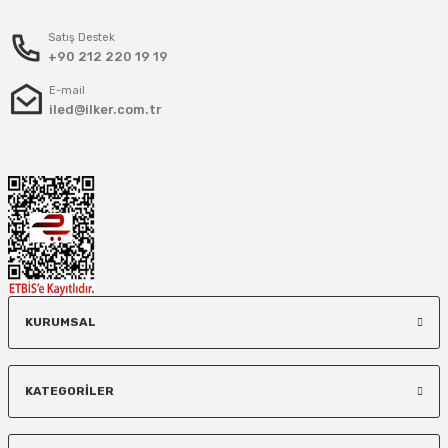
Satış Destek
+90 212 220 19 19
E-mail
iled@ilker.com.tr
KURUMSAL
KATEGORİLER