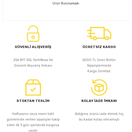
Ürün Bulunamadı.
D
KONTROL ÜNİTESİ
A GÜÇ KAYNAĞI
5 mm FLUX LED
CXM-27(65W-110W)
ED
LED MODÜL LED
ÜNİTESİ
F GÜÇ KAYNAĞI
CXM-32(140W-200W)
 LED
ED MODÜL LED
L KASA GÜÇ KAYNAĞI
GÜVENLİ ALIŞVERİŞ
ÜCRETSİZ KARGO
 LED
M METAL KASA GÜÇ KAYNAĞI
256 BİT SSL Sertifikası İle
5000 TL Üzeri Bütün
Güvenli Alışveriş İmkanı
Siparişlerinizde
Kargo Ücretsiz
STOKTAN TESLİM
KOLAY İADE İMKANI
Haftasonu veya resmi tatil
Aldığınız ürünü iade etmek hiç
günlerinde verilen siparişler takip
bu kadar kolay olmamıştı
eden ilk 3 gün içerisinde kargoya
verilir