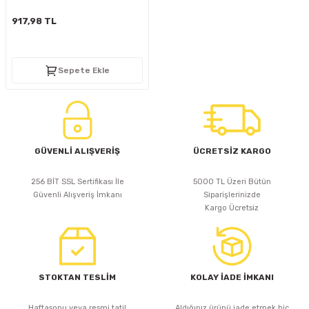
D
KONTROL ÜNİTESİ
A GÜÇ KAYNAĞI
5 mm FLUX LED
CXM-27(65W-110W)
917,98 TL
ED
LED MODÜL LED
ÜNİTESİ
F GÜÇ KAYNAĞI
CXM-32(140W-200W)
Sepete Ekle
 LED
ED MODÜL LED
L KASA GÜÇ KAYNAĞI
 LED
M METAL KASA GÜÇ KAYNAĞI
GÜVENLİ ALIŞVERİŞ
ÜCRETSİZ KARGO
256 BİT SSL Sertifikası İle
5000 TL Üzeri Bütün
Güvenli Alışveriş İmkanı
Siparişlerinizde
Kargo Ücretsiz
STOKTAN TESLİM
KOLAY İADE İMKANI
Haftasonu veya resmi tatil
Aldığınız ürünü iade etmek hiç