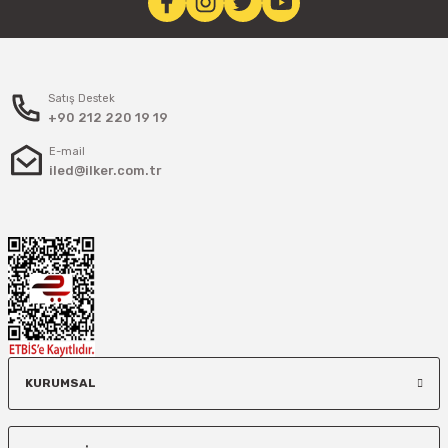
Satış Destek
+90 212 220 19 19
E-mail
iled@ilker.com.tr
KURUMSAL