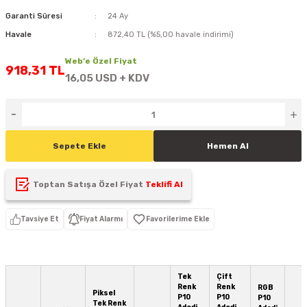
D
KONTROL ÜNİTESİ
A GÜÇ KAYNAĞI
5 mm FLUX LED
CXM-27(65W-110W)
Garanti Süresi
24 Ay
Havale
872,40 TL (%5,00 havale indirimi)
ED
LED MODÜL LED
ÜNİTESİ
F GÜÇ KAYNAĞI
CXM-32(140W-200W)
Web’e Özel Fiyat
918,31 TL
16,05 USD + KDV
 LED
ED MODÜL LED
L KASA GÜÇ KAYNAĞI
 LED
M METAL KASA GÜÇ KAYNAĞI
Sepete Ekle
Hemen Al
Toptan Satışa Özel Fiyat
Teklifi Al
Tavsiye Et
Fiyat Alarmı
Tek
Çift
Renk
Renk
RGB
Piksel
P10
P10
P10
Tek Renk