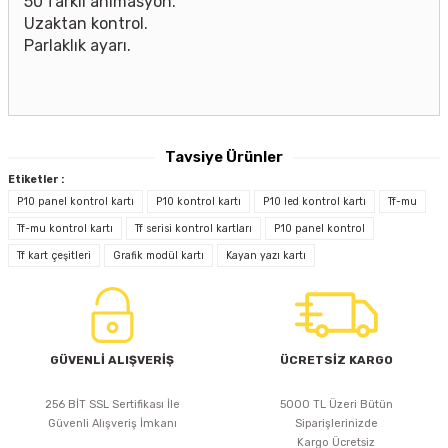
50 farklı animasyon.
Uzaktan kontrol.
Parlaklık ayarı.
Tavsiye Ürünler
Etiketler :
P10 panel kontrol kartı
P10 kontrol kartı
P10 led kontrol kartı
Tf-mu
iLED
İ-LED P10 SARI DIŞ MEKAN PANEL 32X16
Tf-mu kontrol kartı
Tf serisi kontrol kartları
P10 panel kontrol
Tf kart çeşitleri
Grafik modül kartı
Kayan yazı kartı
576,16 TL
GÜVENLİ ALIŞVERİŞ
ÜCRETSİZ KARGO
Sepete Ekle
256 BİT SSL Sertifikası İle
5000 TL Üzeri Bütün
Güvenli Alışveriş İmkanı
Siparişlerinizde
Kargo Ücretsiz