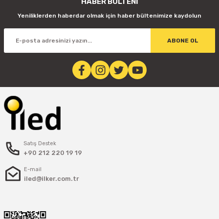
HABER BÜLTENİ
Yeniliklerden haberdar olmak için haber bültenimize kaydolun
ABONE OL
Satış Destek
+90 212 220 19 19
E-mail
iled@ilker.com.tr