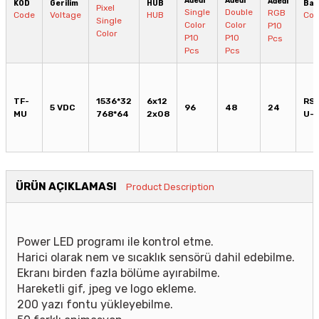
Adedi
Adedi
Adedi
KOD
Gerilim
HUB
Bağ
Pixel
Single
Double
RGB
Code
Voltage
HUB
Con
Single
Color
Color
P10
Color
P10
P10
Pcs
Pcs
Pcs
TF-
1536*32
6x12
RS
5 VDC
96
48
24
MU
768*64
2x08
U-d
ÜRÜN AÇIKLAMASI
Product Description
Power LED programı ile kontrol etme.
Harici olarak nem ve sıcaklık sensörü dahil edebilme.
Ekranı birden fazla bölüme ayırabilme.
Hareketli gif, jpeg ve logo ekleme.
200 yazı fontu yükleyebilme.