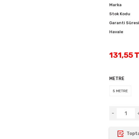
Marka
Stok Kodu
Garanti Süres
Havale
131,55 
METRE
5 METRE
Topta