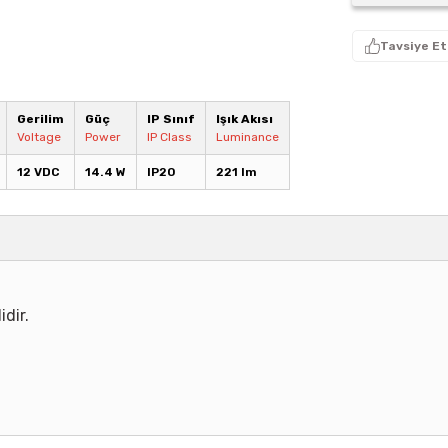
Tavsiye Et
Gerilim
Güç
IP Sınıf
Işık Akısı
Voltage
Power
IP Class
Luminance
12 VDC
14.4 W
IP20
221 lm
idir.