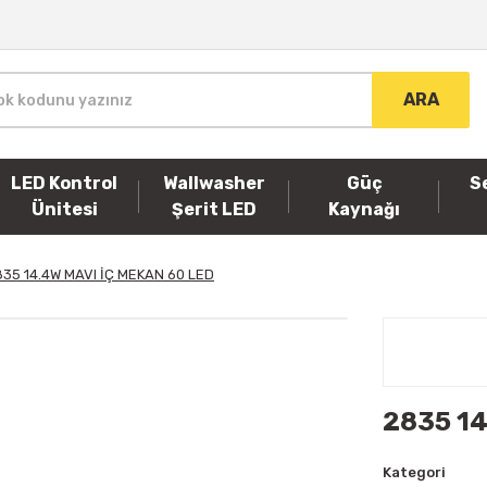
ARA
LED Kontrol
Wallwasher
Güç
S
Ünitesi
Şerit LED
Kaynağı
35 14.4W MAVI İÇ MEKAN 60 LED
2835 14
Kategori