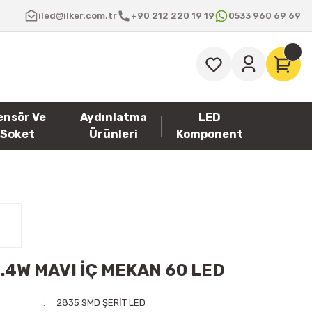
iled@ilker.com.tr
+90 212 220 19 19
0533 960 69 69
ensör Ve
Aydınlatma
LED
Soket
Ürünleri
Komponent
.4W MAVI İÇ MEKAN 60 LED
2835 SMD ŞERİT LED