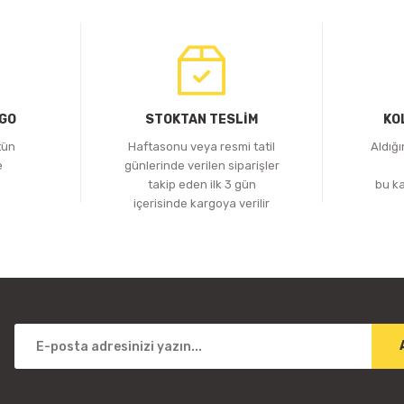
RGO
STOKTAN TESLİM
KO
tün
Haftasonu veya resmi tatil
Aldığ
e
günlerinde verilen siparişler
z
takip eden ilk 3 gün
bu k
içerisinde kargoya verilir