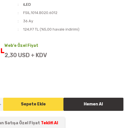
iLED
FSIL.1014.B020.6012
i
36 Ay
124,97 TL (%5,00 havale indirimi)
Web’e Özel Fiyat
TL
2,30 USD + KDV
Sepete Ekle
Hemen Al
n Satışa Özel Fiyat
Teklifi Al