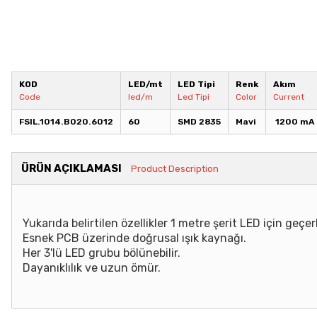
KOD
LED/mt
LED Tipi
Renk
Akım
Code
led/m
Led Tipi
Color
Current
FSIL.1014.B020.6012
60
SMD 2835
Mavi
1200 mA
ÜRÜN AÇIKLAMASI
Product Description
Yukarıda belirtilen özellikler 1 metre şerit LED için geçerl
Esnek PCB üzerinde doğrusal ışık kaynağı.
Her 3'lü LED grubu bölünebilir.
Dayanıklılık ve uzun ömür.