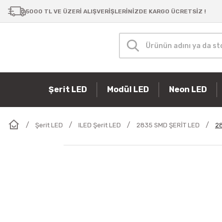
5000 TL VE ÜZERİ ALIŞVERİŞLERİNİZDE KARGO ÜCRETSİZ !
Şerit LED
Modül LED
Neon LED
Şerit LED
ILED Şerit LED
2835 SMD ŞERİT LED
28