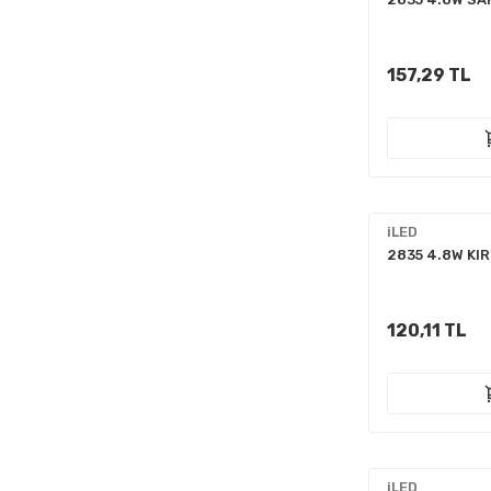
157,29 TL
iLED
2835 4.8W KIR
120,11 TL
iLED