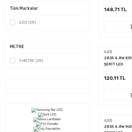
Tüm Markalar
148,71 TL
iLED (28)
METRE
iLED
2835 4.8W KIR
5 METRE (28)
ŞERİT LED
120,11 TL
iLED
2835 4.8W MAV