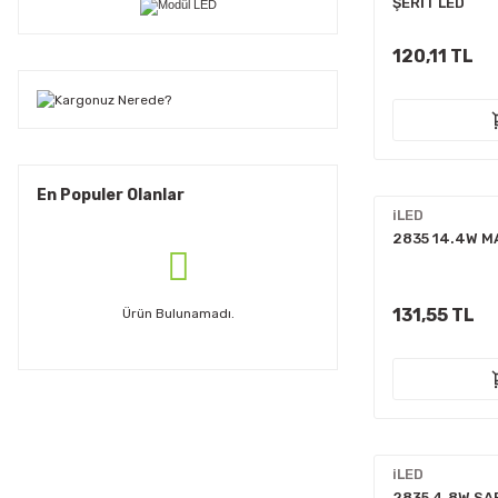
ŞERİT LED
120,11 TL
En Populer Olanlar
iLED
2835 14.4W MA
131,55 TL
Ürün Bulunamadı.
iLED
2835 4.8W SAR