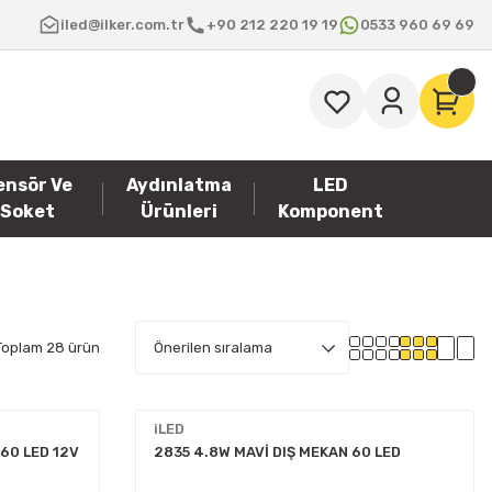
iled@ilker.com.tr
+90 212 220 19 19
0533 960 69 69
ensör Ve
Aydınlatma
LED
Soket
Ürünleri
Komponent
Toplam 28 ürün
iLED
60 LED 12V
2835 4.8W MAVİ DIŞ MEKAN 60 LED