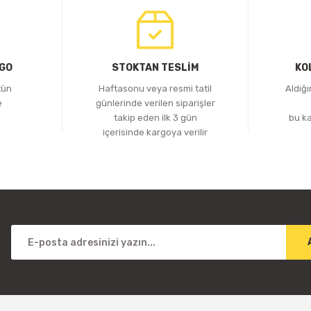
RGO
STOKTAN TESLİM
KO
tün
Haftasonu veya resmi tatil
Aldığ
e
günlerinde verilen siparişler
z
takip eden ilk 3 gün
bu k
içerisinde kargoya verilir