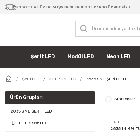
Samsung Bar LED
Şerit LED
Masa Lambaları
P10 Paneller
Güç Kaynakları
Modül LED
5000 TL VE ÜZERİ ALIŞVERİŞLERİNİZDE KARGO ÜCRETSİZ !
Şerit LED
Modül LED
Neon LED
Şerit LED
ILED Şerit LED
2835 SMD ŞERİT LED
Ürün Grupları
Stoktakiler
2835 SMD ŞERİT LED
iLED
ILED Şerit LED
2835 14.4W T