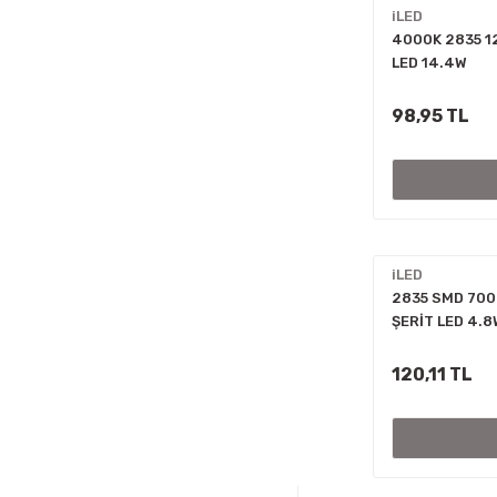
iLED
4000K 2835 12
LED 14.4W
98,95 TL
iLED
2835 SMD 700
ŞERİT LED 4.8
120,11 TL