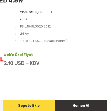
ED 4.8W
2835 SMD ŞERİT LED
iLED
FSIL.1048.3020.6012
i
24 Ay
114,15 TL (%5,00 havale indirimi)
Web’e Özel Fiyat
TL
2,10 USD + KDV
Sepete Ekle
Hemen Al