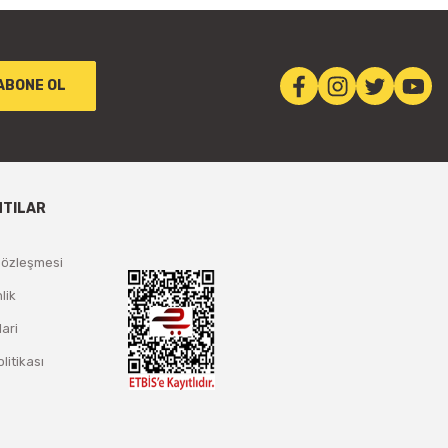
ABONE OL
NTILAR
Sözleşmesi
lik
lari
olitikası