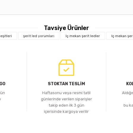
Tavsiye Ürünler
eşitleri
şerit led yorumları
Iç mekan şerit ledler
Iç mekan şeri
RGO
STOKTAN TESLİM
KO
tün
Haftasonu veya resmi tatil
Aldığ
e
günlerinde verilen siparişler
z
takip eden ilk 3 gün
bu k
içerisinde kargoya verilir