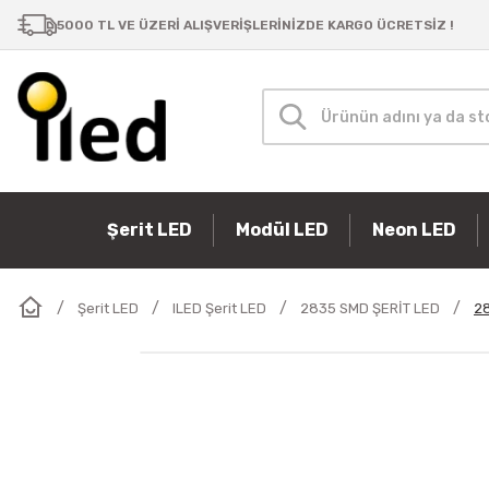
5000 TL VE ÜZERİ ALIŞVERİŞLERİNİZDE KARGO ÜCRETSİZ !
Şerit LED
Modül LED
Neon LED
Şerit LED
ILED Şerit LED
2835 SMD ŞERİT LED
28