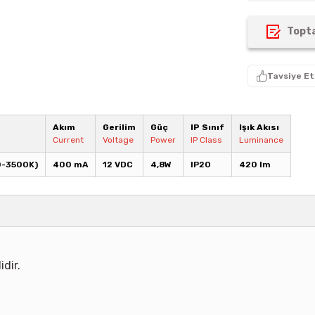
Topta
Tavsiye Et
Akım
Gerilim
Güç
IP Sınıf
Işık Akısı
Current
Voltage
Power
IP Class
Luminance
0-3500K)
400 mA
12 VDC
4,8W
IP20
420 lm
idir.