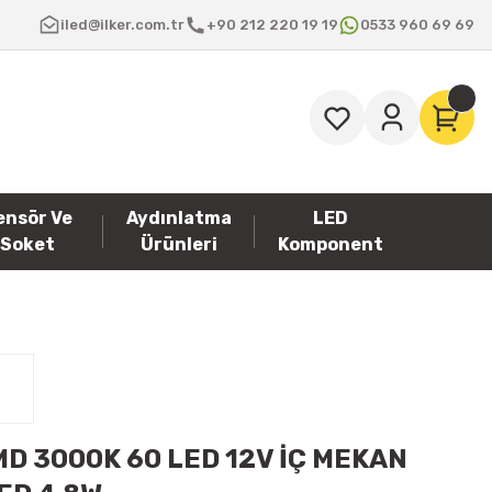
iled@ilker.com.tr
+90 212 220 19 19
0533 960 69 69
ensör Ve
Aydınlatma
LED
Soket
Ürünleri
Komponent
MD 3000K 60 LED 12V İÇ MEKAN