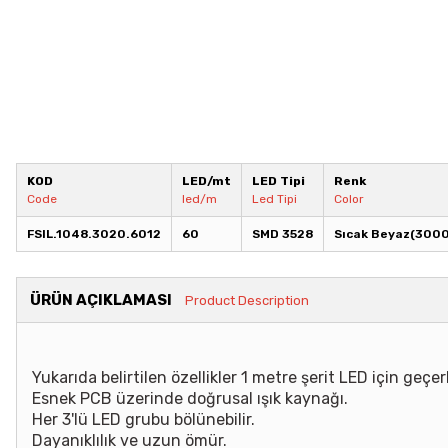
KOD
LED/mt
LED Tipi
Renk
Code
led/m
Led Tipi
Color
FSIL.1048.3020.6012
60
SMD 3528
Sıcak Beyaz(300
ÜRÜN AÇIKLAMASI
Product Description
Yukarıda belirtilen özellikler 1 metre şerit LED için geçerl
Esnek PCB üzerinde doğrusal ışık kaynağı.
Her 3'lü LED grubu bölünebilir.
Dayanıklılık ve uzun ömür.