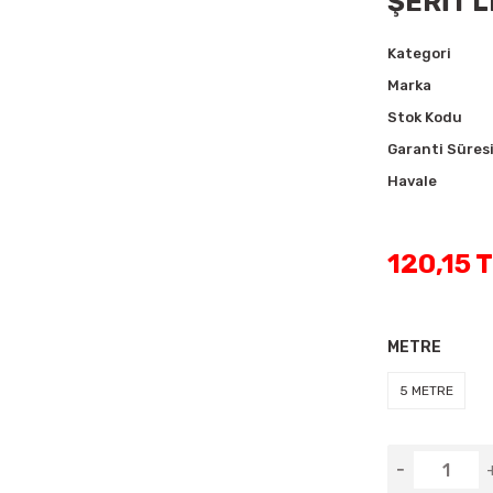
ŞERİT L
Kategori
Marka
Stok Kodu
Garanti Süres
Havale
120,15 
METRE
5 METRE