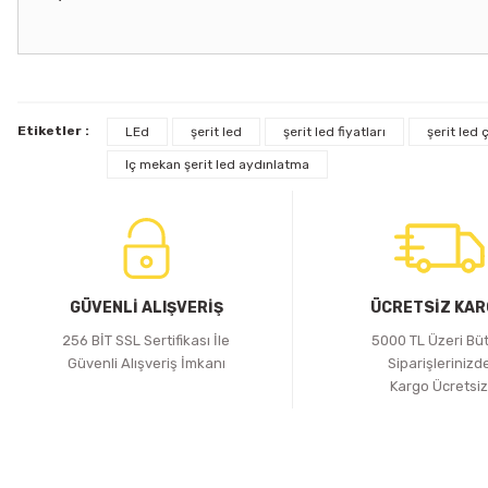
Etiketler :
LEd
şerit led
şerit led fiyatları
şerit led ç
Tükendi
Iç mekan şerit led aydınlatma
iLED
I-POWER 12V3A SLİM METAL KASA ADAPTÖR
282,65 TL
GÜVENLİ ALIŞVERİŞ
ÜCRETSİZ KA
Stokta Yok
256 BİT SSL Sertifikası İle
5000 TL Üzeri Bü
Güvenli Alışveriş İmkanı
Siparişlerinizd
Kargo Ücretsi