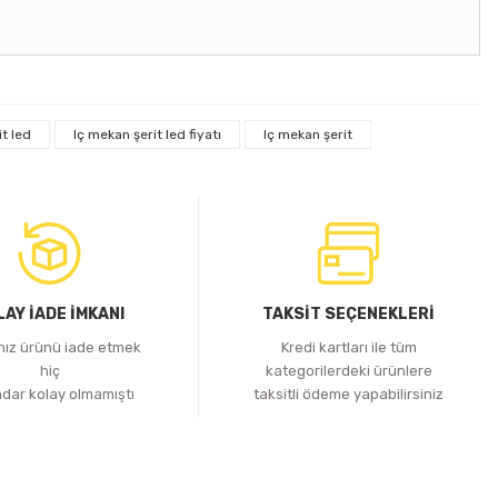
t led
Iç mekan şerit led fiyatı
Iç mekan şerit
LAY İADE İMKANI
TAKSİT SEÇENEKLERİ
ınız ürünü iade etmek
Kredi kartları ile tüm
hiç
kategorilerdeki ürünlere
adar kolay olmamıştı
taksitli ödeme yapabilirsiniz