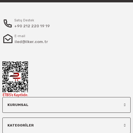
Satış Destek
+90 212 220 19 19
E-mail
iled@ilker.com.tr
KURUMSAL
KATEGORİLER