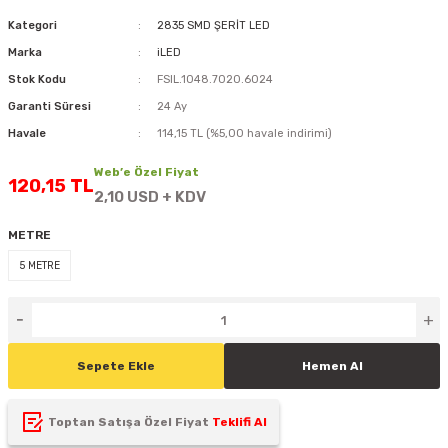
D
KONTROL ÜNİTESİ
A GÜÇ KAYNAĞI
5 mm FLUX LED
CXM-27(65W-110W)
Kategori
2835 SMD ŞERİT LED
Marka
iLED
ED
LED MODÜL LED
ÜNİTESİ
F GÜÇ KAYNAĞI
CXM-32(140W-200W)
Stok Kodu
FSIL.1048.7020.6024
Garanti Süresi
24 Ay
 LED
ED MODÜL LED
L KASA GÜÇ KAYNAĞI
Havale
114,15 TL (%5,00 havale indirimi)
 LED
M METAL KASA GÜÇ KAYNAĞI
Web’e Özel Fiyat
120,15 TL
2,10 USD + KDV
METRE
5 METRE
Sepete Ekle
Hemen Al
Toptan Satışa Özel Fiyat
Teklifi Al