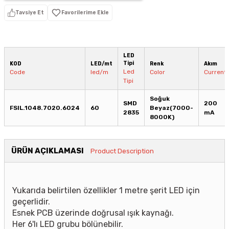
Tavsiye Et
LED
Tipi
KOD
LED/mt
Renk
Akım
Led
Code
led/m
Color
Current
Tipi
Soğuk
SMD
200
FSIL.1048.7020.6024
60
Beyaz(7000-
2835
mA
8000K)
ÜRÜN AÇIKLAMASI
Product Description
Yukarıda belirtilen özellikler 1 metre şerit LED için
geçerlidir.
Esnek PCB üzerinde doğrusal ışık kaynağı.
Her 6'lı LED grubu bölünebilir.