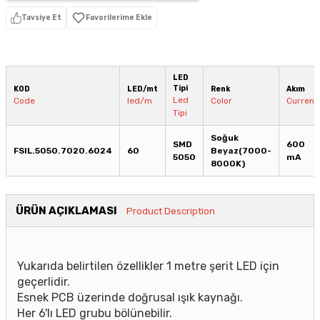
Tavsiye Et
LED
Tipi
KOD
LED/mt
Renk
Akım
Led
Code
led/m
Color
Current
Tipi
Soğuk
SMD
600
FSIL.5050.7020.6024
60
Beyaz(7000-
5050
mA
8000K)
ÜRÜN AÇIKLAMASI
Product Description
Yukarıda belirtilen özellikler 1 metre şerit LED için
geçerlidir.
Esnek PCB üzerinde doğrusal ışık kaynağı.
Her 6'lı LED grubu bölünebilir.