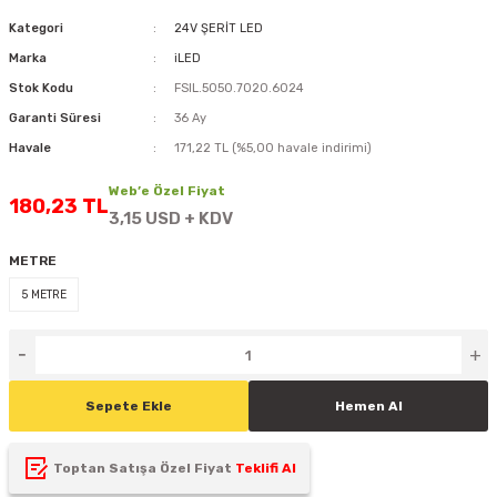
D
KONTROL ÜNİTESİ
A GÜÇ KAYNAĞI
5 mm FLUX LED
CXM-27(65W-110W)
Kategori
24V ŞERİT LED
Marka
iLED
ED
LED MODÜL LED
ÜNİTESİ
F GÜÇ KAYNAĞI
CXM-32(140W-200W)
Stok Kodu
FSIL.5050.7020.6024
Garanti Süresi
36 Ay
 LED
ED MODÜL LED
L KASA GÜÇ KAYNAĞI
Havale
171,22 TL (%5,00 havale indirimi)
 LED
M METAL KASA GÜÇ KAYNAĞI
Web’e Özel Fiyat
180,23 TL
3,15 USD + KDV
METRE
5 METRE
Sepete Ekle
Hemen Al
Toptan Satışa Özel Fiyat
Teklifi Al