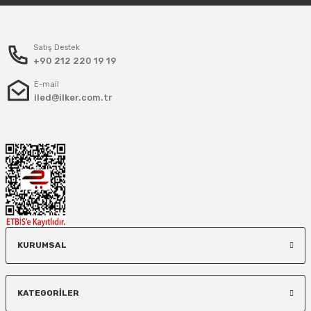
Satış Destek
+90 212 220 19 19
E-mail
iled@ilker.com.tr
KURUMSAL
KATEGORİLER