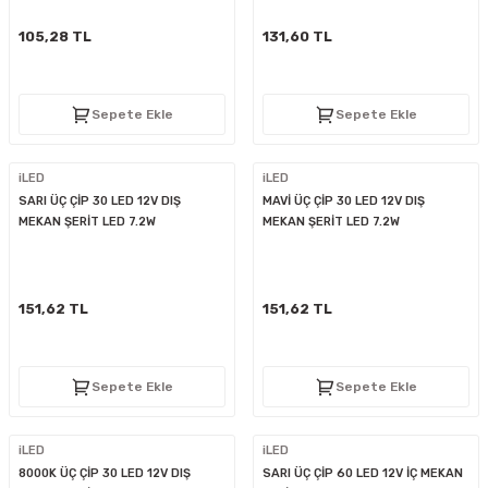
D
KONTROL ÜNİTESİ
A GÜÇ KAYNAĞI
5 mm FLUX LED
CXM-27(65W-110W)
105,28 TL
131,60 TL
ED
LED MODÜL LED
ÜNİTESİ
F GÜÇ KAYNAĞI
CXM-32(140W-200W)
Sepete Ekle
Sepete Ekle
 LED
ED MODÜL LED
L KASA GÜÇ KAYNAĞI
iLED
iLED
 LED
M METAL KASA GÜÇ KAYNAĞI
SARI ÜÇ ÇİP 30 LED 12V DIŞ
MAVİ ÜÇ ÇİP 30 LED 12V DIŞ
MEKAN ŞERİT LED 7.2W
MEKAN ŞERİT LED 7.2W
151,62 TL
151,62 TL
Sepete Ekle
Sepete Ekle
iLED
iLED
8000K ÜÇ ÇİP 30 LED 12V DIŞ
SARI ÜÇ ÇİP 60 LED 12V İÇ MEKAN