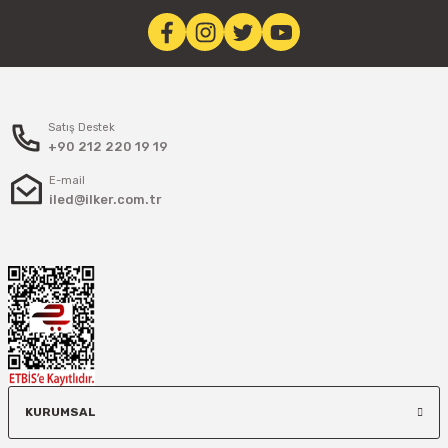
Satış Destek
+90 212 220 19 19
E-mail
iled@ilker.com.tr
KURUMSAL