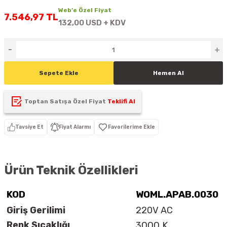
Web’e Özel Fiyat
D
KONTROL ÜNİTESİ
A GÜÇ KAYNAĞI
5 mm FLUX LED
CXM-27(65W-110W)
7.546,97 TL
132,00 USD + KDV
ED
LED MODÜL LED
ÜNİTESİ
F GÜÇ KAYNAĞI
CXM-32(140W-200W)
 LED
ED MODÜL LED
L KASA GÜÇ KAYNAĞI
Sepete Ekle
Hemen Al
 LED
M METAL KASA GÜÇ KAYNAĞI
Toptan Satışa Özel Fiyat
Teklifi Al
Tavsiye Et
Fiyat Alarmı
Ürün Teknik Özellikleri
KOD
WOML.APAB.0030
Giriş Gerilimi
220V AC
Renk Sıcaklığı
3000 K