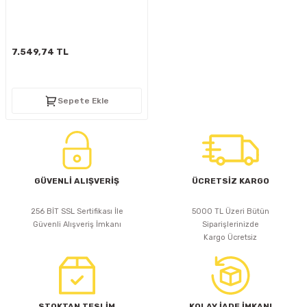
D
KONTROL ÜNİTESİ
A GÜÇ KAYNAĞI
5 mm FLUX LED
CXM-27(65W-110W)
ED
LED MODÜL LED
ÜNİTESİ
F GÜÇ KAYNAĞI
CXM-32(140W-200W)
7.549,74 TL
 LED
ED MODÜL LED
L KASA GÜÇ KAYNAĞI
Sepete Ekle
 LED
M METAL KASA GÜÇ KAYNAĞI
GÜVENLİ ALIŞVERİŞ
ÜCRETSİZ KARGO
256 BİT SSL Sertifikası İle
5000 TL Üzeri Bütün
Güvenli Alışveriş İmkanı
Siparişlerinizde
Kargo Ücretsiz
STOKTAN TESLİM
KOLAY İADE İMKANI