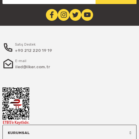
Satış Destek
+90 212 220 19 19
E-mail
iled@ilker.com.tr
KURUMSAL