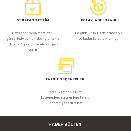
TF-E6UR USB GİRİŞLİ KONTROL KARTI
STOKTAN TESLİM
KOLAY İADE İMKANI
Haftasonu veya resmi tatil
Aldığınız ürünü iade etmek hiç
günlerinde verilen siparişler takip
bu kadar kolay olmamıştı
1.561,99 TL
eden ilk 3 gün içerisinde kargoya
verilir
Sepete Ekle
TAKSİT SEÇENEKLERİ
Kredi kartları ile tüm
kategorilerdeki ürünlere taksitli
ödeme yapabilirsiniz
HABER BÜLTENİ