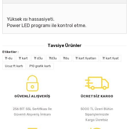
Yüksek ısı hassasiyeti.
Power LED programı ile kontrol etme.
Tavsiye Ürünler
Etiketler :
Tf-du
Tf kart
Tf d3u
Tfd3u
Tfdu
Tf kart fiyatları
Tf kart fiyat
TF-MU USB GİRİŞLİ KONTROL KARTI
Ucuz ft kartı
P10 grafik kartı
918,31 TL
GÜVENLİ ALIŞVERİŞ
ÜCRETSİZ KARGO
256 BİT SSL Sertifikası İle
5000 TL Üzeri Bütün
Sepete Ekle
Güvenli Alışveriş İmkanı
Siparişlerinizde
Kargo Ücretsiz